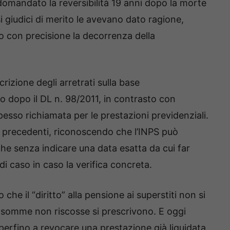
domandato la reversibilità 19 anni dopo la morte
i giudici di merito le avevano dato ragione,
o con precisione la decorrenza della
crizione degli arretrati sulla base
 dopo il DL n. 98/2011, in contrasto con
esso richiamata per le prestazioni previdenziali.
ti precedenti, riconoscendo che l’INPS può
che senza indicare una data esatta da cui far
 di caso in caso la verifica concreta.
che il “diritto” alla pensione ai superstiti non si
le somme non riscosse si prescrivono. E oggi
 perfino a revocare una prestazione già liquidata