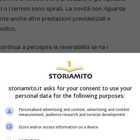
iti o i termini sono spirati. La novità non riguarda
ente anche altre prestazioni previdenziali e
iodico.
ontinua a percepire la reversibilità se ha i
r esempio, nel caso di nuove nozze del
one della pensione e la corresponsione di
sensibili riguardano l’ex coniuge e i figli, specie
trabile la condizione di “vivenza a carico” al
storiamito.it asks for your consent to use your
personal data for the following purposes:
Personalised advertising and content, advertising and content
ndo la nuova linea
measurement, audience research and services development
e sulla pensione di
Store and/or access information on a device