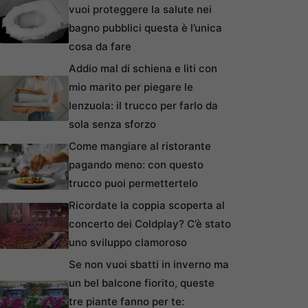
vuoi proteggere la salute nei
bagno pubblici questa è l’unica
cosa da fare
Addio mal di schiena e liti con
mio marito per piegare le
lenzuola: il trucco per farlo da
sola senza sforzo
Come mangiare al ristorante
pagando meno: con questo
trucco puoi permettertelo
Ricordate la coppia scoperta al
concerto dei Coldplay? C’è stato
uno sviluppo clamoroso
Se non vuoi sbatti in inverno ma
un bel balcone fiorito, queste
tre piante fanno per te: