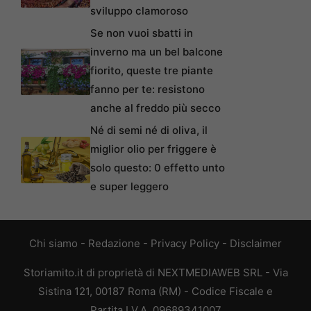
sviluppo clamoroso
Se non vuoi sbatti in
inverno ma un bel balcone
fiorito, queste tre piante
fanno per te: resistono
anche al freddo più secco
Né di semi né di oliva, il
miglior olio per friggere è
solo questo: 0 effetto unto
e super leggero
Chi siamo
-
Redazione
-
Privacy Policy
-
Disclaimer
Storiamito.it di proprietà di NEXTMEDIAWEB SRL - Via
Sistina 121, 00187 Roma (RM) - Codice Fiscale e
Partita I.V.A. 09689341007