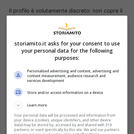
Il profilo è volutamente discreto: non copre il
pesce né snatura le verdure, accompagna
bene le pastelle leggere e le fritture dolci,
dalle chiacchiere ai krapfen. È proprio in
storiamito.it asks for your consent to use
queste preparazioni che la differenza si
your personal data for the following
purposes:
sente: una volta scolato e asciugato, il fritto
non lascia dita lucide e nemmeno odori
Personalised advertising and content, advertising and
content measurement, audience research and
persistenti in cucina.
Caratteristica non da
services development
poco per chi frigge in casa
.
Store and/or access information on a device
Spesso trascurato quando si parla di fritto.
Learn more
L’olio di arachidi
è naturalmente privo di
Your personal data will be processed and information from
your device (cookies, unique identifiers, and other device
glutine ed è una buona fonte di
vitamina E e
data) may be stored by, accessed by and shared with 319
partners, or used specifically by this site. We and our partners
vitamina K
, con proprietà antiossidanti.