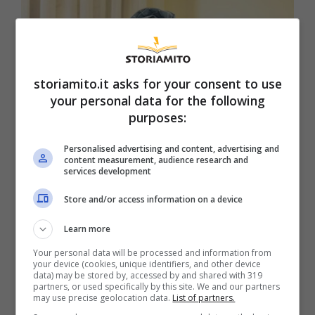
storiamito.it asks for your consent to use
your personal data for the following
purposes:
Personalised advertising and content, advertising and
content measurement, audience research and
services development
Store and/or access information on a device
I vestiti che indossiamo tutti i giorni
ci stanno avvelenando lentamente:
Learn more
fai attenzione a questi
Your personal data will be processed and information from
your device (cookies, unique identifiers, and other device
data) may be stored by, accessed by and shared with 319
27 Settembre 2025
partners, or used specifically by this site. We and our partners
may use precise geolocation data.
List of partners.