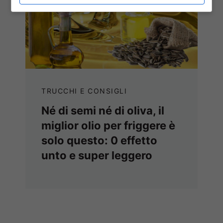
TRUCCHI E CONSIGLI
Né di semi né di oliva, il
miglior olio per friggere è
solo questo: 0 effetto
unto e super leggero