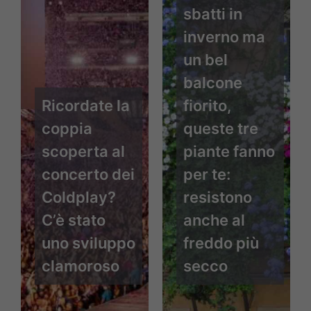
sbatti in
inverno ma
un bel
balcone
Ricordate la
fiorito,
coppia
queste tre
scoperta al
piante fanno
concerto dei
per te:
Coldplay?
resistono
C’è stato
anche al
uno sviluppo
freddo più
clamoroso
secco