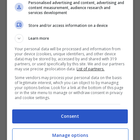
Personalised advertising and content, advertising and
content measurement, audience research and
services development
TRUCCHI E CONSIGLI
Store and/or access information on a device
Se non vuoi sbatti in
Learn more
inverno ma un bel
Your personal data will be processed and information from
your device (cookies, unique identifiers, and other device
balcone fiorito, queste tre
data) may be stored by, accessed by and shared with 319
partners, or used specifically by this site. We and our partners
piante fanno per te:
may use precise geolocation data.
List of partners.
resistono anche al freddo
Some vendors may process your personal data on the basis
of legitimate interest, which you can object to by managing
più secco
your options below. Look for a link at the bottom of this page
or in the site menu to manage or withdraw consent in privacy
and cookie settings.
Consent
Manage options