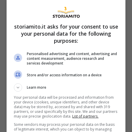
storiamito.it asks for your consent to use
your personal data for the following
Risparmia centinaia di euro sulla
purposes:
spesa con questo trucco: mangi e
non paghi
Personalised advertising and content, advertising and
content measurement, audience research and
services development
1 Ottobre 2025
Store and/or access information on a device
Learn more
Your personal data will be processed and information from
your device (cookies, unique identifiers, and other device
data) may be stored by, accessed by and shared with 319
partners, or used specifically by this site. We and our partners
may use precise geolocation data.
List of partners.
Some vendors may process your personal data on the basis
of legitimate interest, which you can object to by managing