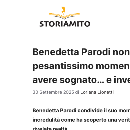
Vai
al
contenuto
Benedetta Parodi non
pesantissimo momento
avere sognato… e inve
30 Settembre 2025
di
Loriana Lionetti
Benedetta Parodi condivide il suo mom
incredulità come ha scoperto una verit
rivelata realtà.