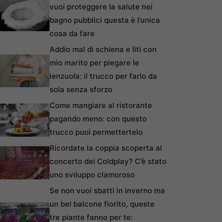
vuoi proteggere la salute nei
bagno pubblici questa è l’unica
cosa da fare
Addio mal di schiena e liti con
mio marito per piegare le
lenzuola: il trucco per farlo da
sola senza sforzo
Come mangiare al ristorante
pagando meno: con questo
trucco puoi permettertelo
Ricordate la coppia scoperta al
concerto dei Coldplay? C’è stato
uno sviluppo clamoroso
Se non vuoi sbatti in inverno ma
un bel balcone fiorito, queste
tre piante fanno per te: