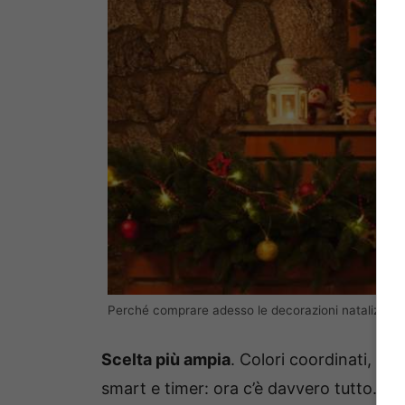
Perché comprare adesso le decorazioni natalizie (St
Scelta più ampia
. Colori coordinati, mis
smart e timer: ora c’è davvero tutto. A