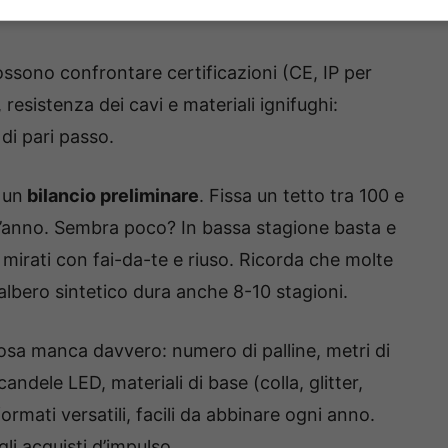
ossono confrontare certificazioni (CE, IP per
 resistenza dei cavi e materiali ignifughi:
di pari passo.
 un
bilancio preliminare
. Fissa un tetto tra 100 e
est’anno. Sembra poco? In bassa stagione basta e
mirati con fai-da-te e riuso. Ricorda che molte
albero sintetico dura anche 8-10 stagioni.
 cosa manca davvero: numero di palline, metri di
candele LED, materiali di base (colla, glitter,
 formati versatili, facili da abbinare ogni anno.
li acquisti d’impulso.