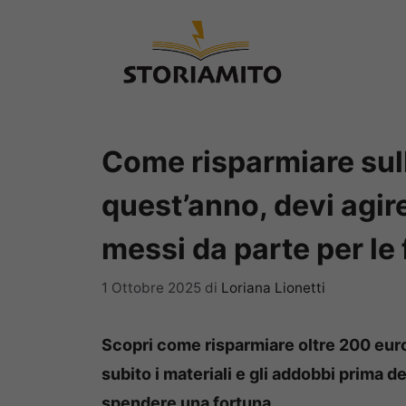
Vai
al
contenuto
Come risparmiare sull
quest’anno, devi agir
messi da parte per le 
1 Ottobre 2025
di
Loriana Lionetti
Scopri come risparmiare oltre 200 euro
subito i materiali e gli addobbi prima d
spendere una fortuna.