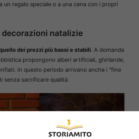
a un regalo speciale o a una cena con i propri
decorazioni natalizie
uello dei prezzi più bassi e stabili
. A domanda
istica propongono alberi artificiali, ghirlande,
onfiati. In questo periodo arrivano anche i “fine
i senza sacrificare qualità.