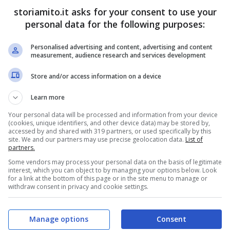
storiamito.it asks for your consent to use your
personal data for the following purposes:
Personalised advertising and content, advertising and content
measurement, audience research and services development
Store and/or access information on a device
Learn more
Your personal data will be processed and information from your device
(cookies, unique identifiers, and other device data) may be stored by,
accessed by and shared with 319 partners, or used specifically by this
site. We and our partners may use precise geolocation data.
List of
partners.
Some vendors may process your personal data on the basis of legitimate
interest, which you can object to by managing your options below. Look
oriamito.it)
for a link at the bottom of this page or in the site menu to manage or
withdraw consent in privacy and cookie settings.
ure diverse di alberi, fili luminosi con funzioni
Manage options
Consent
spettare novembre significa accettare quello che