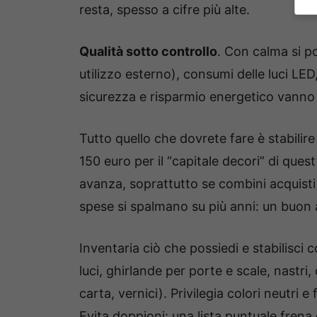
resta, spesso a cifre più alte.
Qualità sotto controllo
. Con calma si p
utilizzo esterno), consumi delle luci LED,
sicurezza e risparmio energetico vanno 
Tutto quello che dovrete fare è stabilire
150 euro per il “capitale decori” di qu
avanza, soprattutto se combini acquisti 
spese si spalmano su più anni: un buon 
Inventaria ciò che possiedi e stabilisci
luci, ghirlande per porte e scale, nastri, 
carta, vernici). Privilegia colori neutri e
Evita doppioni: una lista puntuale frena g