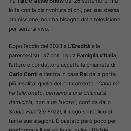
1 a
Tale e Quale Show
dal 26 settembre, ma
lo fa con la disinvoltura di chi, per sua stessa
ammissione, non ha bisogno della televisione
per sentirsi vivo.
Dopo l’addio del 2023 a
L’Eredità
e la
parentesi su La7 con il quiz
Famiglia d’Italia
,
l’attore e conduttore accetta la chiamata di
Carlo Conti
e rientra in casa
Rai
dalla porta
più insolita: quella del concorrente.
“Carlo mi
ha telefonato, pensavo a una chiamata
d’amicizia, non a un lavoro”
, confida dallo
Studio Fabrizio Frizzi
, il luogo simbolico di
tante sue stagioni. È bastato però poco per
trasformare il saluto in un invito ufficiale.