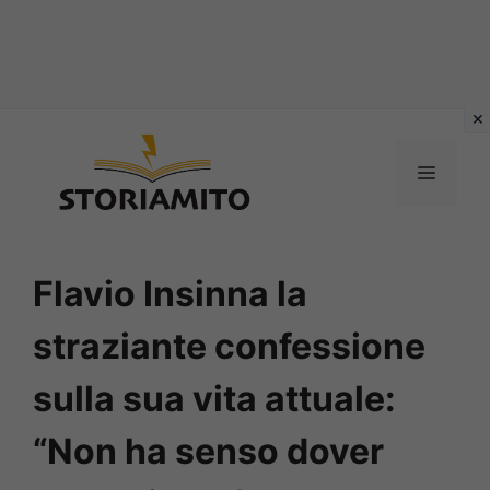
Vai
al
MENU
contenuto
Flavio Insinna la
straziante confessione
sulla sua vita attuale:
“Non ha senso dover