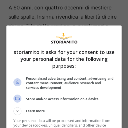
A 60 anni, con quattro decenni di mestiere
sulle spalle, Insinna rivendica la libertà di dire
dei no. “Ho detto tanti no in questi mesi a
programmi celebri perché pensavo di non
essere adatto”, ammette, lasciando trapelare
storiamito.it asks for your consent to use
una filosofia maturata nel tempo.
your personal data for the following
purposes:
Personalised advertising and content, advertising and
content measurement, audience research and
services development
Store and/or access information on a device
Learn more
Your personal data will be processed and information from
your device (cookies, unique identifiers, and other device