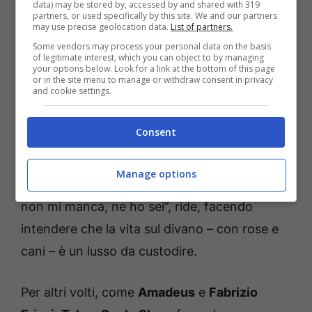
data) may be stored by, accessed by and shared with 319
partners, or used specifically by this site. We and our partners
may use precise geolocation data.
List of partners.
Il peso delle aspettative nella vita del conduttore Flavio
Some vendors may process your personal data on the basis
of legitimate interest, which you can object to by managing
Insinna. Credits: ansa foto – storiamito.it
your options below. Look for a link at the bottom of this page
or in the site menu to manage or withdraw consent in privacy
and cookie settings.
Citando un amico sacerdote, ripete a sé
stesso una regola semplice: “
Non fare di te
Consent
stesso un Dio
”. È un invito all’umiltà, ma
anche al rispetto per il proprio ritmo. La
Manage options
battuta arriva a stemperare la serietà: “La tv
non mi manca, ne ho sei”, ride, facendo
intendere che la vita sul divano – con rose e
cani – è un lusso da custodire.
Per altri volti, come
Amadeus
e
Fabrizio