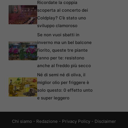
Ricordate la coppia
scoperta al concerto dei
Coldplay? C’è stato uno
sviluppo clamoroso
Se non vuoi sbatti in
inverno ma un bel balcone
fiorito, queste tre piante
fanno per te: resistono
anche al freddo più secco
Né di semi né di oliva, il
miglior olio per friggere è
solo questo: 0 effetto unto
e super leggero
Chi siamo
-
Redazione
-
Privacy Policy
-
Disclaimer