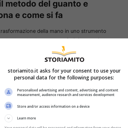
il metodo del guanto e
ona e come si fa
la trasformazione della mano in uno strumento
re” la lamella.
Il guanto, preferibilmente in
 viene immerso in una
soluzione di acqua calda
storiamito.it asks for your consent to use your
grassi e polveri agglomerate e neutralizzare gli
personal data for the following purposes:
rticelle, evitando che si ridistribuiscano.
Personalised advertising and content, advertising and content
measurement, audience research and services development
zzole, la mano guantata segue il profilo della
Store and/or access information on a device
lavorando sui due lati
nello stesso momento.
Learn more
ssari e limita la necessità di
smontare o
Your personal data will be processed and information from your device