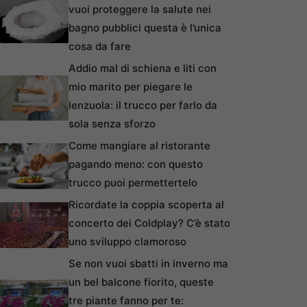
vuoi proteggere la salute nei
bagno pubblici questa è l’unica
cosa da fare
Addio mal di schiena e liti con
mio marito per piegare le
lenzuola: il trucco per farlo da
sola senza sforzo
Come mangiare al ristorante
pagando meno: con questo
trucco puoi permettertelo
Ricordate la coppia scoperta al
concerto dei Coldplay? C’è stato
uno sviluppo clamoroso
Se non vuoi sbatti in inverno ma
un bel balcone fiorito, queste
tre piante fanno per te: