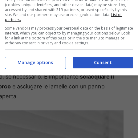
izzando la dispersione di polvere nell’aria e
(cookies, unique identifiers, and other device data) may be stored by,
accessed by and shared with 319 partners, or used specifically by this
el polso.
site. We and our partners may use precise geolocation data.
List of
partners.
Some vendors may process your personal data on the basis of legitimate
ndo le lamelle verso l’esterno. Indossare il
interest, which you can object to by managing your options below. Look
for a link at the bottom of this page or in the site menu to manage or
are o
gni lamella tra pollice e indice e scorrere
withdraw consent in privacy and cookie settings.
to continuo e leggero.
Manage options
Consent
l’inclinazione delle lamelle e ripetere
ta, se necessario. È importante
sciacquare il
orco
e asciugare le lamelle con un panno
 aperta.