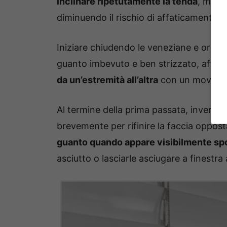
inclinare ripetutamente la tenda
, minim
diminuendo il rischio di affaticamento d
Iniziare chiudendo le veneziane e orienta
guanto imbevuto e ben strizzato, afferr
da un’estremità all’altra
con un movimen
Al termine della prima passata, invertire 
brevemente per rifinire la faccia oppos
guanto quando appare visibilmente sp
asciutto o lasciarle asciugare a finestra