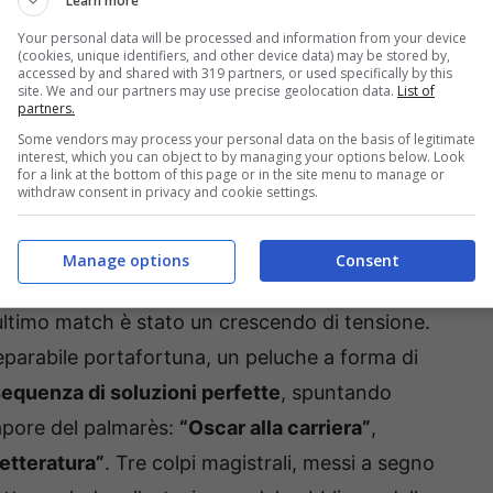
Learn more
Your personal data will be processed and information from your device
irato l’attenzione del pubblico in studio e a casa,
(cookies, unique identifiers, and other device data) may be stored by,
accessed by and shared with 319 partners, or used specifically by this
to e dalla simpatia spontanea. Ma il meglio
site. We and our partners may use precise geolocation data.
List of
partners.
 nella puntata di ieri, con un
finale da brividi
Some vendors may process your personal data on the basis of legitimate
bile, da sempre considerata il traguardo più
interest, which you can object to by managing your options below. Look
for a link at the bottom of this page or in the site menu to manage or
mente scesa dalla pedana per essere consegnata
withdraw consent in privacy and cookie settings.
Manage options
Consent
 e la difficoltà tipica dei turni conclusivi,
ultimo match è stato un crescendo di tensione.
nseparabile portafortuna, un peluche a forma di
equenza di soluzioni perfette
, spuntando
sapore del palmarès:
“Oscar alla carriera”
,
letteratura”
. Tre colpi magistrali, messi a segno