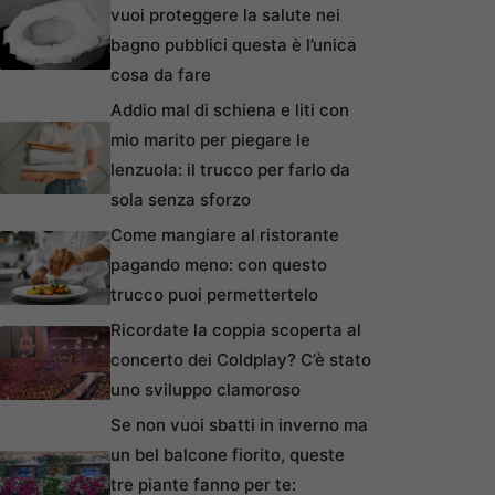
vuoi proteggere la salute nei
bagno pubblici questa è l’unica
cosa da fare
Addio mal di schiena e liti con
mio marito per piegare le
lenzuola: il trucco per farlo da
sola senza sforzo
Come mangiare al ristorante
pagando meno: con questo
trucco puoi permettertelo
Ricordate la coppia scoperta al
concerto dei Coldplay? C’è stato
uno sviluppo clamoroso
Se non vuoi sbatti in inverno ma
un bel balcone fiorito, queste
tre piante fanno per te: