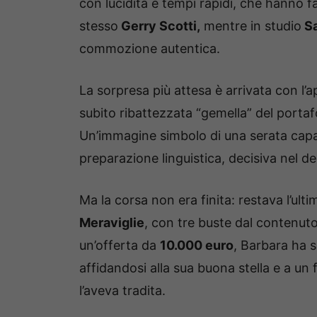
con lucidità e tempi rapidi, che hanno f
stesso
Gerry Scotti,
mentre in studio
Sa
commozione autentica.
La sorpresa più attesa è arrivata con l’
subito ribattezzata “gemella” del portaf
Un’immagine simbolo di una serata capac
preparazione linguistica, decisiva nel dec
Ma la corsa non era finita: restava l’ulti
Meraviglie
, con tre buste dal contenuto 
un’offerta da
10.000 euro
, Barbara ha s
affidandosi alla sua buona stella e a u
l’aveva tradita.