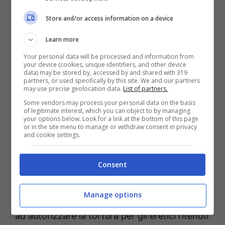
Store and/or access information on a device
Il tutto fu perfezionato e ampliato
Learn more
successivamente da Papi come Innocenzo
Your personal data will be processed and information from
III, Onorio III e Gregorio IX.
Il tutto fu
your device (cookies, unique identifiers, and other device
data) may be stored by, accessed by and shared with 319
rafforzato per cercare di fermare il
partners, or used specifically by this site. We and our partners
may use precise geolocation data.
List of partners.
movimento cataro che si era diffuso nella
Some vendors may process your personal data on the basis
Francia del sud e nell’Italia del nord. Questo
of legitimate interest, which you can object to by managing
your options below. Look for a link at the bottom of this page
movimento andava proprio in opposizione
or in the site menu to manage or withdraw consent in privacy
and cookie settings.
della chiesa e si professava per le sue eresie.
Consent
Altro anno molto importante fu il 1252
quando la bolla Ad extirpanda
fu indirizzata
Manage options
ai podestà di Lombardia e Romagna andando
ad autorizzare la tortura per gli eretici ritenuti