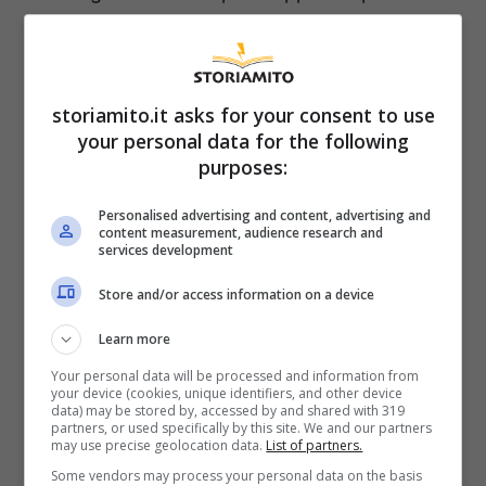
spazzolatura sotto acqua aiuta a rimuovere i
residui di terra, mentre l’uso dello
stuzzicadenti permette di affrontare i punti
storiamito.it asks for your consent to use
più incrostati. È cruciale procedere con
your personal data for the following
un’
asciugatura immediata
e, infine, lasciare
purposes:
riposare il tartufo per qualche minuto prima di
Personalised advertising and content, advertising and
affettarlo direttamente sul piatto.
content measurement, audience research and
services development
Store and/or access information on a device
Il
tartufo bianco
(Tuber magnatum) è più
delicato e richiede una pulizia
Learn more
prevalentemente a secco, con un contatto
Your personal data will be processed and information from
your device (cookies, unique identifiers, and other device
minimo con l’acqua. Si consuma
data) may be stored by, accessed by and shared with 319
partners, or used specifically by this site. We and our partners
esclusivamente a crudo, affettato finemente.
may use precise geolocation data.
List of partners.
Al contrario, il
tartufo nero
(pregiato o
Some vendors may process your personal data on the basis