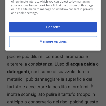
of legitimate interest, which you can object to by managing
invernale) tollera meglio un breve risciacquo
your options below. Look for a link at the bottom of this page
or in the site menu to manage or withdraw consent in privacy
sotto l’acqua e può essere sottoposto a brevi
and cookie settings.
cotture. La sua scorza più rugosa necessita
Consent
spesso di una spazzolatura più accurata.
Tra gli errori comuni nella pulizia del tartufo,
Manage options
l’
ammollo in acqua
è forse il più dannoso,
poiché può diluire i composti aromatici e
alterare la consistenza. L’uso di
acqua calda
o
detergenti
, così come di spazzole dure o
metallici, può danneggiare la superficie del
tartufo e accelerare la perdita di profumi. È
inoltre sconsigliato pulire il tartufo troppo in
anticipo o conservarlo nel riso, poiché queste