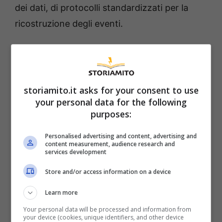
dei dati, di protocolli standardizzati per la
ricostruzione degli eventi.
Sul piano tecnico, i costruttori spingono su
tre leve:
geofencing
per limitare l’operatività
a zone mappate e prevedibili;
aggiornamenti
storiamito.it asks for your consent to use
software
da remoto per correggere
your personal data for the following
purposes:
rapidamente errori; capacità di intervento
sulla vettura in caso di anomalia. Ma ogni
Personalised advertising and content, advertising and
content measurement, audience research and
strumento apre dilemmi: più accesso ai dati
services development
significa anche più attenzione alla
privacy
;
Store and/or access information on a device
più vincoli di area riducono il rischio ma
Learn more
limitano l’utilità del servizio; più poteri di
Your personal data will be processed and information from
controllo richiedono responsabilità e audit
your device (cookies, unique identifiers, and other device