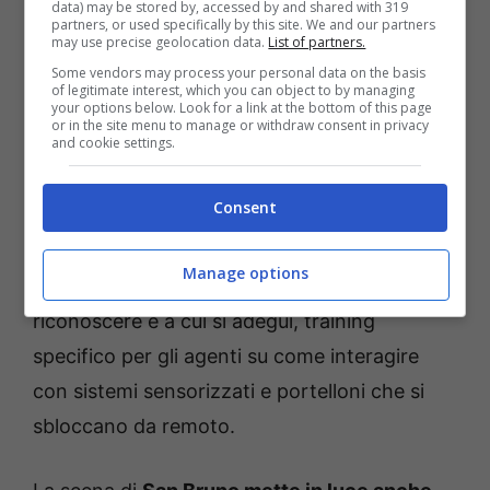
data) may be stored by, accessed by and shared with 319
indipendenti.
partners, or used specifically by this site. We and our partners
may use precise geolocation data.
List of partners.
Some vendors may process your personal data on the basis
Il fronte operativo coinvolge direttamente le
of legitimate interest, which you can object to by managing
your options below. Look for a link at the bottom of this page
forze dell’ordine
. Come si ferma in sicurezza
or in the site menu to manage or withdraw consent in privacy
and cookie settings.
un’auto senza conducente? Chi comunica con
chi, e come, quando non c’è un guidatore da
Consent
identificare? Servono protocolli ad hoc: canali
diretti con il centro di controllo dell’operatore,
Manage options
segnali standardizzati che il veicolo sappia
riconoscere e a cui si adegui, training
specifico per gli agenti su come interagire
con sistemi sensorizzati e portelloni che si
sbloccano da remoto.