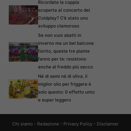
Ricordate la coppia
scoperta al concerto dei
Coldplay? C’è stato uno
sviluppo clamoroso
Se non vuoi sbatti in
inverno ma un bel balcone
fiorito, queste tre piante
fanno per te: resistono
anche al freddo più secco
Né di semi né di oliva, il
miglior olio per friggere è
solo questo: 0 effetto unto
e super leggero
Chi siamo
-
Redazione
-
Privacy Policy
-
Disclaimer