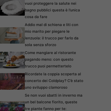
vuoi proteggere la salute nei
bagno pubblici questa è l’unica
cosa da fare
Addio mal di schiena e liti con
mio marito per piegare le
lenzuola: il trucco per farlo da
sola senza sforzo
Come mangiare al ristorante
pagando meno: con questo
trucco puoi permettertelo
Ricordate la coppia scoperta al
concerto dei Coldplay? C’è stato
uno sviluppo clamoroso
Se non vuoi sbatti in inverno ma
un bel balcone fiorito, queste
tre piante fanno per te: