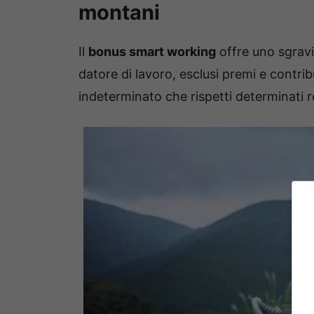
montani
Il
bonus smart working
offre uno sgravio
datore di lavoro, esclusi premi e contri
indeterminato che rispetti determinati re