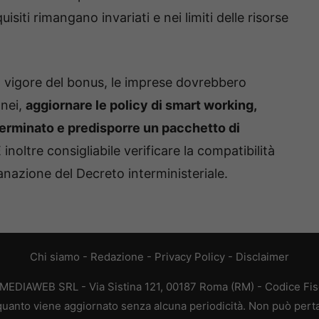
isiti rimangano invariati e nei limiti delle risorse
 in vigore del bonus, le imprese dovrebbero
onei,
aggiornare le policy di smart working,
terminato e predisporre un pacchetto di
È inoltre consigliabile verificare la compatibilità
manazione del Decreto interministeriale.
Chi siamo
-
Redazione
-
Privacy Policy
-
Disclaimer
XTMEDIAWEB SRL - Via Sistina 121, 00187 Roma (RM) - Codice Fis
n quanto viene aggiornato senza alcuna periodicità. Non può pert