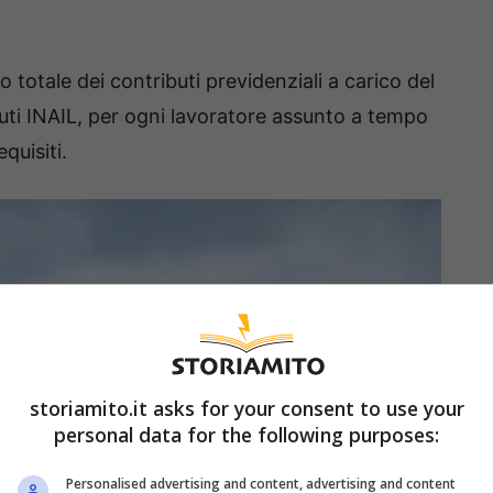
 totale dei contributi previdenziali a carico del
buti INAIL, per ogni lavoratore assunto a tempo
quisiti.
storiamito.it asks for your consent to use your
personal data for the following purposes:
Personalised advertising and content, advertising and content