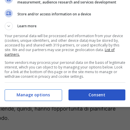
measurement, audience research and services development
Store and/or access information on a device
Learn more
Your personal data will be processed and information from your device
(cookies, unique identifiers, and other device data) may be stored by,
accessed by and shared with 319 partners, or used specifically by this
site. We and our partners may use precise geolocation data.
List of
partners.
Some vendors may process your personal data on the basis of legitimate
ontani (Storiamito.it)
interest, which you can object to by managing your options below. Look
for a link at the bottom of this page or in the site menu to manage or
withdraw consent in privacy and cookie settings.
ensionistica rimane invariata, garantendo così la
. Tra i benefici più rilevanti, spicca un massimale
Manage options
Consent
on una durata massima di 5 anni e un regime di
iende, quindi, hanno l’opportunità di pianificare
odo.