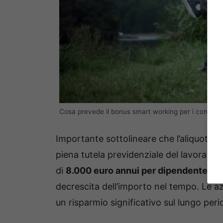
Cosa prevede il bonus smart working per i comuni m
Importante sottolineare che l’aliquota p
piena tutela previdenziale del lavoratore
di
8.000 euro annui per dipendente
, c
decrescita dell’importo nel tempo. Le az
un risparmio significativo sul lungo peri